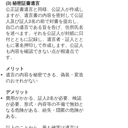
(3) 秘密証書遺言
公正証書遺言と同様、公証人が作成し
ますが、遺言書の内容を密封して公証
人及び証人2名の前で封書を提出し、
自己の遺言である旨を告げ、住所氏名
を述べます。それを公証人が封紙に日
付とともに記録し、遺言者・証人とと
もに署名押印して作成します。公証人
も内容を確認できない点が相違点で
す。
メリット
遺言の内容を秘密できる、偽装・変造
のおそれがない
デメリット
費用がかかる、証人2名が必要、検認
が必要、形式・内容等の不備で無効と
なる危険がある、紛失・隠匿の危険が
ある。
以上のことから、最も確実は遺言は、