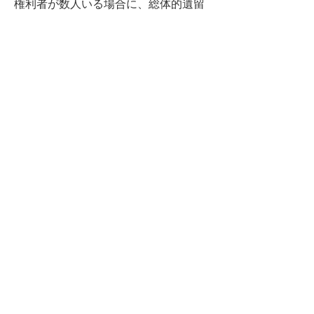
権利者が数人いる場合に、総体的遺留
分を法定相続分に従って配分されま
す。
例えば、配偶者と子2人が相続人の場
合の個別的遺留分は、
配偶者の遺留分は 1/2 × 1/2 = 1/4
子の遺留分は、それぞれ、1/2 × 1/2 ×
1/2 = 1/8
となります。
4. 遺留分減殺請求
自己の遺留分を侵害された遺留分権利
者は、相手方（遺贈または贈与を受け
た相続人、受遺者又は受贈者）に対
し、遺留分減殺請求をすることができ
ます。
遺留分減殺請求権の行使は、相手方に
対する一方的な意思表示で足ります
が、明確な証拠を残すためには、内容
証明郵便で行うべきでしょう。