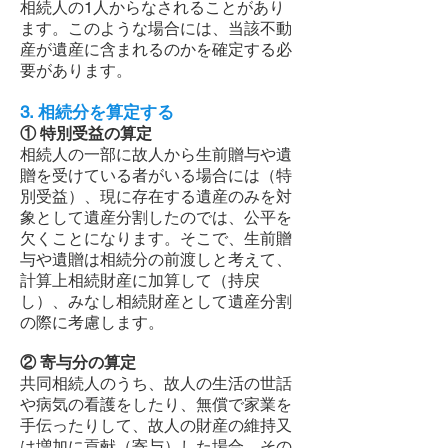
相続人の1人からなされることがあり
ます。このような場合には、当該不動
産が遺産に含まれるのかを確定する必
要があります。
3. 相続分を算定する
① 特別受益の算定
相続人の一部に故人から生前贈与や遺
贈を受けている者がいる場合には（特
別受益）、現に存在する遺産のみを対
象として遺産分割したのでは、公平を
欠くことになります。そこで、生前贈
与や遺贈は相続分の前渡しと考えて、
計算上相続財産に加算して（持戻
し）、みなし相続財産として遺産分割
の際に考慮します。
② 寄与分の算定
共同相続人のうち、故人の生活の世話
や病気の看護をしたり、無償で家業を
手伝ったりして、故人の財産の維持又
は増加に貢献（寄与）した場合、その