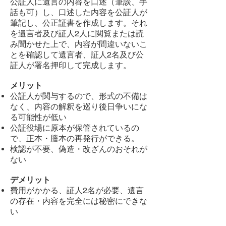
公証人に遺言の内容を口述（筆談、手
話も可）し、口述した内容を公証人が
筆記し、公正証書を作成します。それ
を遺言者及び証人2人に閲覧または読
み聞かせた上で、内容が間違いないこ
とを確認して遺言者、証人2名及び公
証人が署名押印して完成します。
メリット
公証人が関与するので、形式の不備は
なく、内容の解釈を巡り後日争いにな
る可能性が低い
公証役場に原本が保管されているの
で、正本・謄本の再発行ができる。
検認が不要、偽造・改ざんのおそれが
ない
デメリット
費用がかかる、証人2名が必要、遺言
の存在・内容を完全には秘密にできな
い